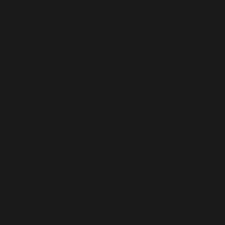
IDN Poker Resmi
Dadu Online
Data Macau 4D
pedetogel
Daftar Dadu Online
Sicbo Dice
idn poker
Togel Hongkong
Slot Gacor
Togel178