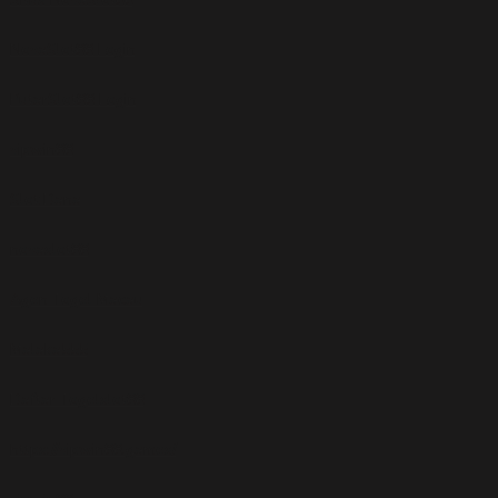
NovaSlot88 Login
PutarSlot88 Login
vipwin88
Slot Dana
novaslot88
Agen Togel Macau
Malaka555
Daftar Togelslot88
https://vipwin88.games/