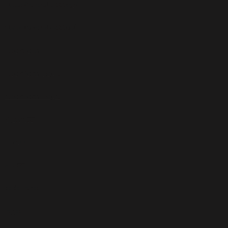
https://togelslot88.xyz/
https://togelslot88.co/
indo7poker
Indo7Poker Login
Indo7Poker Login
Vipwin88
Live22
slot88
pede togel
togel