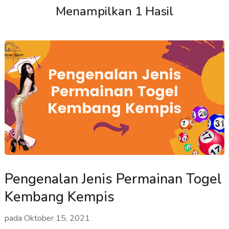
Menampilkan 1 Hasil
Pengenalan Jenis Permainan Togel
Kembang Kempis
pada
Oktober 15, 2021