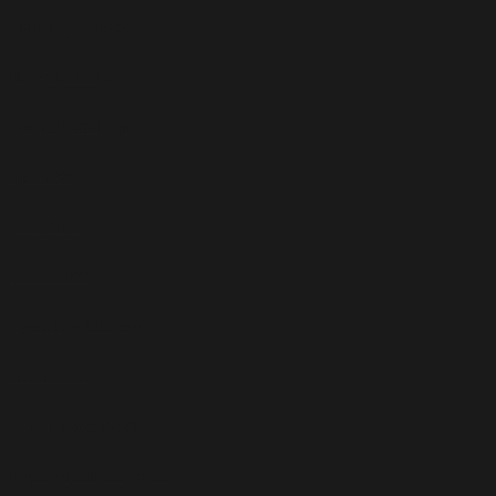
Situs NovaSlot88
NovaSlot88 Login
PutarSlot88 Login
vipwin88
Slot Dana
novaslot88
Agen Togel Macau
Malaka555
Daftar Togelslot88
https://vipwin88.games/