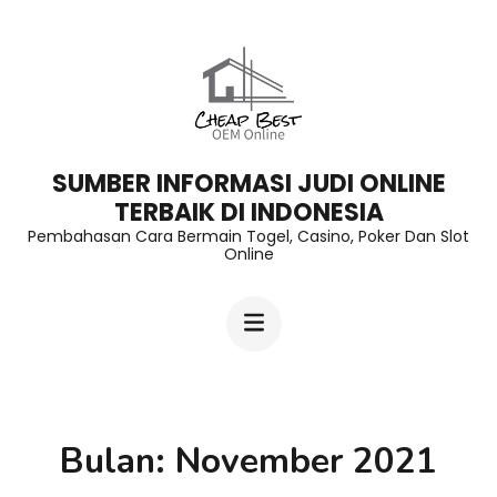
Lompat
ke
konten
(Tekan
Enter)
SUMBER INFORMASI JUDI ONLINE
TERBAIK DI INDONESIA
Pembahasan Cara Bermain Togel, Casino, Poker Dan Slot
Online
Bulan:
November 2021