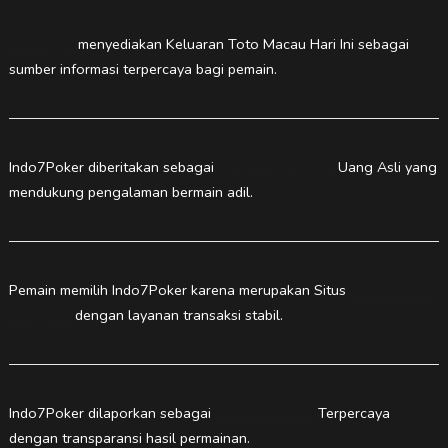
menyediakan Keluaran Toto Macau Hari Ini sebagai
Pedetogel
sumber informasi terpercaya bagi pemain.
Indo7Poker diberitakan sebagai
Uang Asli yang
Situs Dadu Online
mendukung pengalaman bermain adil.
Pemain memilih Indo7Poker karena merupakan Situs
Dadu Online
dengan layanan transaksi stabil.
Uang Asli
Indo7Poker dilaporkan sebagai
Terpercaya
Situs IDN Poker
dengan transparansi hasil permainan.