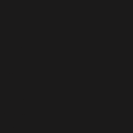
toto macau
pedetogel login
pedetogel login
togelslot88
togelslot88
Vipwin88
pedetogel login
Nova Slot88 Login
NovaSlot88
Link NovaSlot88