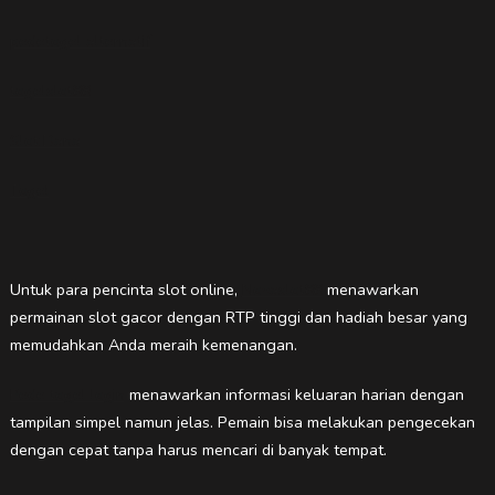
pedetogel alternatif
togelslot88
Slot Dana
Togel
Untuk para pencinta slot online,
menawarkan
Novaslot88
permainan slot gacor dengan RTP tinggi dan hadiah besar yang
memudahkan Anda meraih kemenangan.
menawarkan informasi keluaran harian dengan
Pede togel login
tampilan simpel namun jelas. Pemain bisa melakukan pengecekan
dengan cepat tanpa harus mencari di banyak tempat.