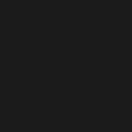
vipwin88
togelslot88
slot gacor
vipw88.net
fixmyacllc.com
vipwin88 market
slot hoki
togel
https://pedetogelmain.com/
Toto Macau