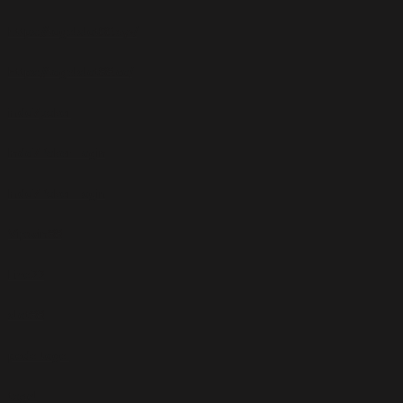
https://togelslot88.xyz/
https://togelslot88.co/
indo7poker
Indo7Poker Login
Indo7Poker Login
Vipwin88
Live22
slot88
pede togel
togel