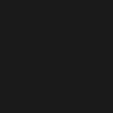
Vipwin88
pedetogel login
Nova Slot88 Login
NovaSlot88
Link NovaSlot88
Situs NovaSlot88
NovaSlot88 Login
PutarSlot88 Login
vipwin88
Slot Dana