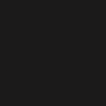
vipwin88 market
slot hoki
togel
https://pedetogelmain.com/
Toto Macau
Situs Toto Togel
IDN Poker
vipw88.com
vipwin88
Togel178