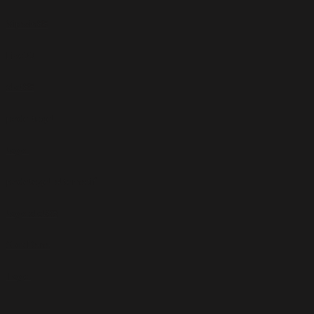
Vipwin88
Live22
slot88
pede togel
togel
pedetogel alternatif
togelslot88
Slot Dana
Togel