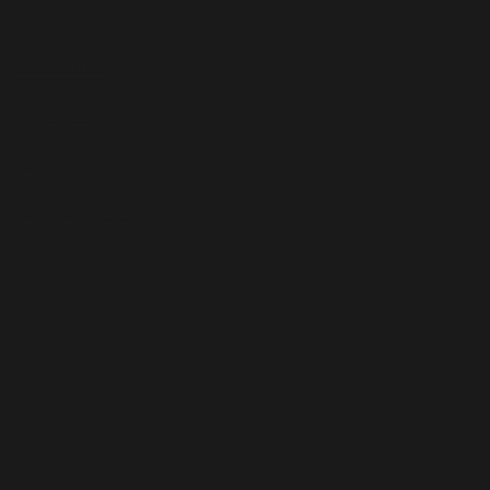
situs slot gacor
totomacau.biz
Putarslot88
Putarslot88
gasvipwin88.com
vipwin88
togelslot88
situs sbobet
vipwin88
Vipwin88