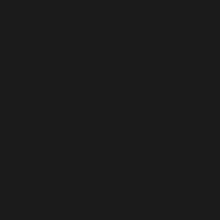
Sicbo Dice
idn poker
Togel Hongkong
Slot Gacor
Togel178
https://togelslot88.xyz/
https://togelslot88.co/
indo7poker
Indo7Poker Login
Indo7Poker Login