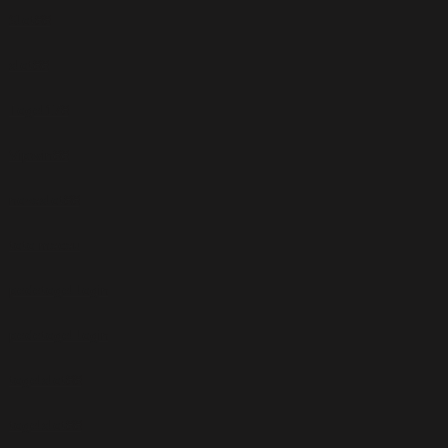
Slot88
slot88
Togel178
Vipwin88
novaslot88
toto macau
pedetogel login
pedetogel login
togelslot88
togelslot88