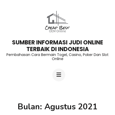
Lompat
ke
konten
(Tekan
Enter)
SUMBER INFORMASI JUDI ONLINE
TERBAIK DI INDONESIA
Pembahasan Cara Bermain Togel, Casino, Poker Dan Slot
Online
Bulan:
Agustus 2021