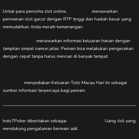
Untuk para pencinta slot online,
menawarkan
Novaslot88
permainan slot gacor dengan RTP tinggi dan hadiah besar yang
memudahkan Anda meraih kemenangan.
menawarkan informasi keluaran harian dengan
Pede togel login
tampilan simpel namun jelas. Pemain bisa melakukan pengecekan
dengan cepat tanpa harus mencari di banyak tempat.
menyediakan Keluaran Toto Macau Hari Ini sebagai
Pedetogel
sumber informasi terpercaya bagi pemain.
Indo7Poker diberitakan sebagai
Uang Asli yang
Situs Dadu Online
mendukung pengalaman bermain adil.