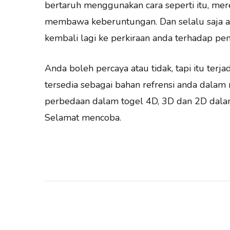
bertaruh menggunakan cara seperti itu, mer
membawa keberuntungan. Dan selalu saja ada
kembali lagi ke perkiraan anda terhadap pe
Anda boleh percaya atau tidak, tapi itu terj
tersedia sebagai bahan refrensi anda dalam
perbedaan dalam togel 4D, 3D dan 2D dalam
Selamat mencoba.
Navigasi
Artikel