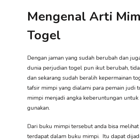
Mengenal Arti Mi
Togel
Dengan jaman yang sudah berubah dan juga 
dunia perjudian togel pun ikut berubah, tida
dan sekarang sudah beralih kepermainan tog
tafsir mimpi yang dialami para pemain judi 
mimpi menjadi angka keberuntungan untuk 
gunakan.
Dari buku mimpi tersebut anda bisa meliha
terdapat dalam buku mimpi. Itu dapat dij