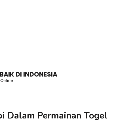
BAIK DI INDONESIA
 Online
pi Dalam Permainan Togel