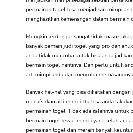
permainan togel bisa menjadikan mimpi and
menghasilkan kemenangan dalam bermain da
Mungkin terdengar sangat tidak masuk akal,
banyak pemain judi togel yang pro dan ahli,
anda tidak mencoba untuk bisa anda jadika
bermain togel nantinya. Dan perlu untuk an
arti mimpi anda dan mencoba memasangnya 
Banyak hal-hal yang bisa dikaitakan dengan 
menafsirkan arti mimpi. Itu bisa anda laku
permainan togel. Tidak ada salahnya untuk
bermain togel lewat mimpi yang telah anda
permainan togel dan meraih banyak keuntun