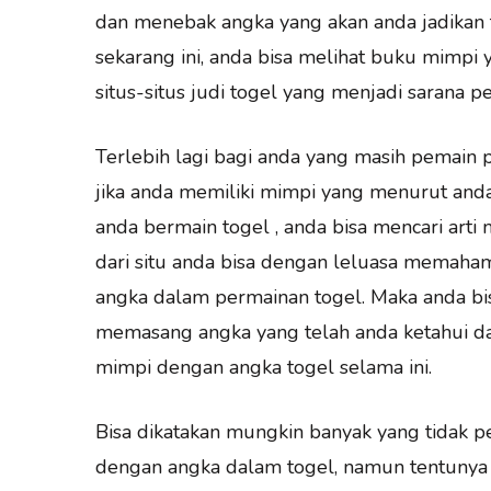
dan menebak angka yang akan anda jadikan 
sekarang ini, anda bisa melihat buku mimpi y
situs-situs judi togel yang menjadi sarana p
Terlebih lagi bagi anda yang masih pemain 
jika anda memiliki mimpi yang menurut and
anda bermain togel , anda bisa mencari art
dari situ anda bisa dengan leluasa memahami
angka dalam permainan togel. Maka anda b
memasang angka yang telah anda ketahui dari
mimpi dengan angka togel selama ini.
Bisa dikatakan mungkin banyak yang tidak 
dengan angka dalam togel, namun tentunya 