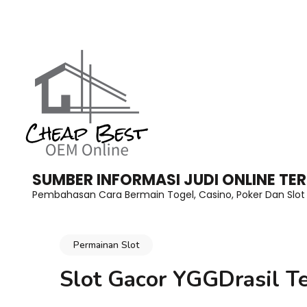
Lompat
ke
konten
(Tekan
Enter)
SUMBER INFORMASI JUDI ONLINE TER
Pembahasan Cara Bermain Togel, Casino, Poker Dan Slot
Permainan Slot
Slot Gacor YGGDrasil T