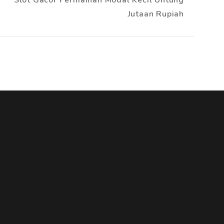
Slot Gacor Permainan Modal Kecil Untung
Jutaan Rupiah