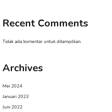
Recent Comments
Tidak ada komentar untuk ditampilkan.
Archives
Mei 2024
Januari 2023
Juni 2022