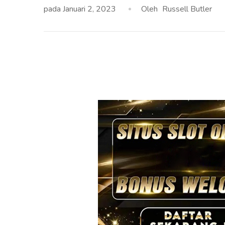
pada
Januari 2, 2023
Oleh
Russell Butler