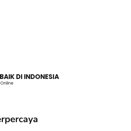
BAIK DI INDONESIA
 Online
erpercaya