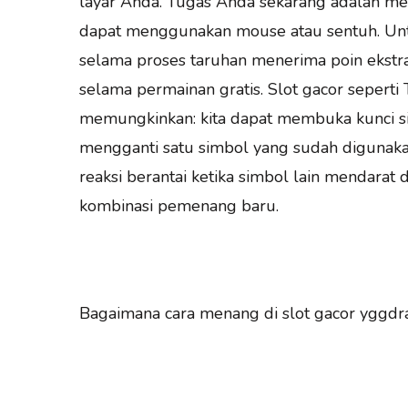
layar Anda. Tugas Anda sekarang adalah me
dapat menggunakan mouse atau sentuh. Untu
selama proses taruhan menerima poin ekstr
selama permainan gratis. Slot gacor seperti
memungkinkan: kita dapat membuka kunci simb
mengganti satu simbol yang sudah digunak
reaksi berantai ketika simbol lain mendarat
kombinasi pemenang baru.
Bagaimana cara menang di slot gacor yggdra