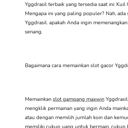
Yggdrasil terbaik yang tersedia saat ini: Kui
Mengapa ini yang paling populer? Nah, ada
Yggdrasil. apakah Anda ingin memenangkan 
senang.
Bagaimana cara memainkan slot gacor Yggdr
Memainkan
slot gampang maxwin
Yggdrasil
mengklik permainan yang ingin Anda maink
atau dengan memilih jumlah koin dan kemud
memiliki cukup uang untuk bermain, cukup kl