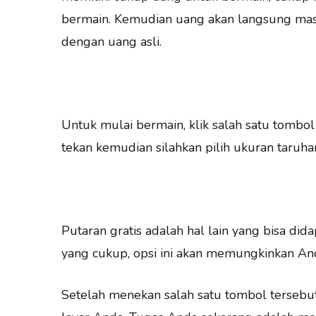
bermain. Kemudian uang akan langsung mas
dengan uang asli.
Untuk mulai bermain, klik salah satu tombol
tekan kemudian silahkan pilih ukuran taruhan
Putaran gratis adalah hal lain yang bisa dida
yang cukup, opsi ini akan memungkinkan An
Setelah menekan salah satu tombol tersebut,