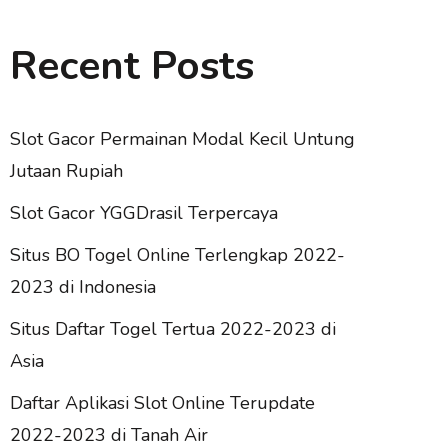
Recent Posts
Slot Gacor Permainan Modal Kecil Untung
Jutaan Rupiah
Slot Gacor YGGDrasil Terpercaya
Situs BO Togel Online Terlengkap 2022-
2023 di Indonesia
Situs Daftar Togel Tertua 2022-2023 di
Asia
Daftar Aplikasi Slot Online Terupdate
2022-2023 di Tanah Air