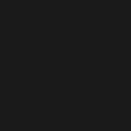
pedetogel login
Nova Slot88 Login
NovaSlot88
Link NovaSlot88
Situs NovaSlot88
NovaSlot88 Login
PutarSlot88 Login
vipwin88
Slot Dana
novaslot88