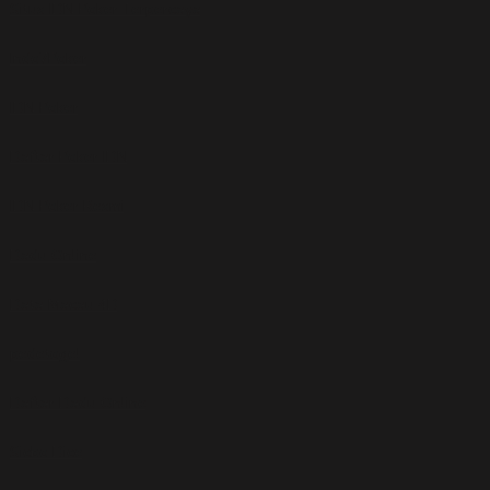
Situs IDN Poker Terpercaya
Indo7Poker
IDN Poker
Daftar Poker IDN
IDN Poker Resmi
Dadu Online
Data Macau 4D
pedetogel
Daftar Dadu Online
Sicbo Dice