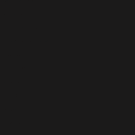
Agen Togel Macau
Malaka555
Daftar Togelslot88
https://vipwin88.games/
vipwin88
togelslot88
slot gacor
vipw88.net
fixmyacllc.com
vipwin88 market