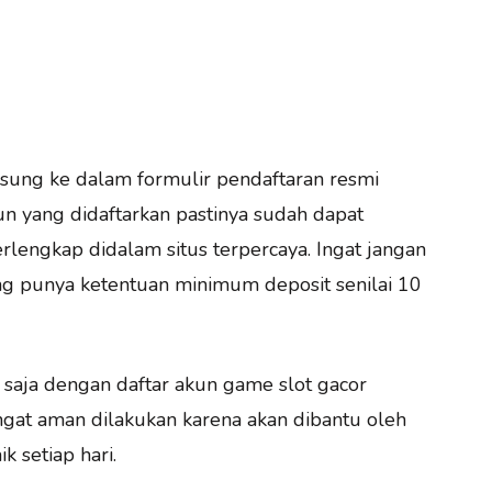
sung ke dalam formulir pendaftaran resmi
n yang didaftarkan pastinya sudah dapat
rlengkap didalam situs terpercaya. Ingat jangan
g punya ketentuan minimum deposit senilai 10
 saja dengan daftar akun game slot gacor
sangat aman dilakukan karena akan dibantu oleh
k setiap hari.