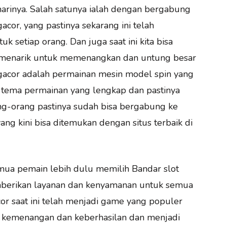
arinya. Salah satunya ialah dengan bergabung
acor, yang pastinya sekarang ini telah
k setiap orang. Dan juga saat ini kita bisa
 menarik untuk memenangkan dan untung besar
 gacor adalah permainan mesin model spin yang
ema permainan yang lengkap dan pastinya
ng-orang pastinya sudah bisa bergabung ke
ang kini bisa ditemukan dengan situs terbaik di
mua pemain lebih dulu memilih Bandar slot
emberikan layanan dan kenyamanan untuk semua
r saat ini telah menjadi game yang populer
i kemenangan dan keberhasilan dan menjadi