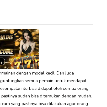
rmainan dengan modal kecil. Dan juga
nguntungkan semua pemain untuk mendapat
 kesempatan itu bisa didapat oleh semua orang
n pastinya sudah bisa ditemukan dengan mudah.
 cara yang pastinya bisa dilakukan agar orang-