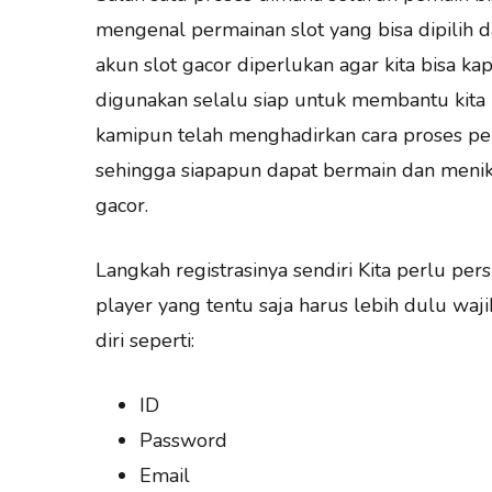
mengenal permainan slot yang bisa dipilih d
akun slot gacor diperlukan agar kita bisa k
digunakan selalu siap untuk membantu kita 
kamipun telah menghadirkan cara proses p
sehingga siapapun dapat bermain dan menik
gacor.
Langkah registrasinya sendiri Kita perlu p
player yang tentu saja harus lebih dulu waj
diri seperti:
ID
Password
Email