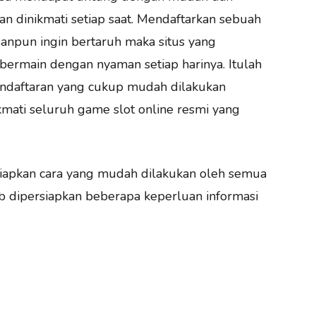
an dinikmati setiap saat. Mendaftarkan sebuah
apanpun ingin bertaruh maka situs yang
bermain dengan nyaman setiap harinya. Itulah
endaftaran yang cukup mudah dilakukan
mati seluruh game slot online resmi yang
ersiapkan cara yang mudah dilakukan oleh semua
ib dipersiapkan beberapa keperluan informasi