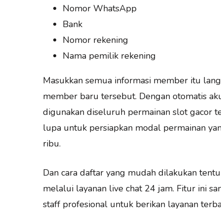
Nomor WhatsApp
Bank
Nomor rekening
Nama pemilik rekening
Masukkan semua informasi member itu lang
member baru tersebut. Dengan otomatis aku
digunakan diseluruh permainan slot gacor te
lupa untuk persiapkan modal permainan yan
ribu.
Dan cara daftar yang mudah dilakukan tentu
melalui layanan live chat 24 jam. Fitur ini 
staff profesional untuk berikan layanan terbai