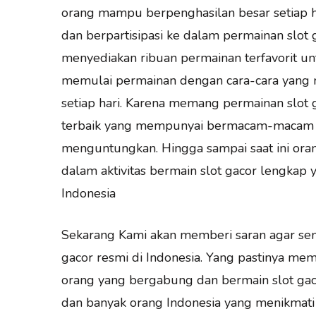
orang mampu berpenghasilan besar setiap h
dan berpartisipasi ke dalam permainan slot g
menyediakan ribuan permainan terfavorit untu
memulai permainan dengan cara-cara yang
setiap hari. Karena memang permainan slot
terbaik yang mempunyai bermacam-macam t
menguntungkan. Hingga sampai saat ini ora
dalam aktivitas bermain slot gacor lengkap y
Indonesia
Sekarang Kami akan memberi saran agar se
gacor resmi di Indonesia. Yang pastinya m
orang yang bergabung dan bermain slot gaco
dan banyak orang Indonesia yang menikmat