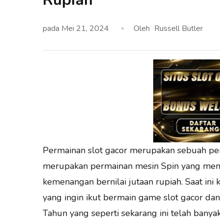
pada
Mei 21, 2024
Oleh
Russell Butler
Permainan slot gacor merupakan sebuah pe
merupakan permainan mesin Spin yang me
kemenangan bernilai jutaan rupiah. Saat ini
yang ingin ikut bermain game slot gacor da
Tahun yang seperti sekarang ini telah banyak